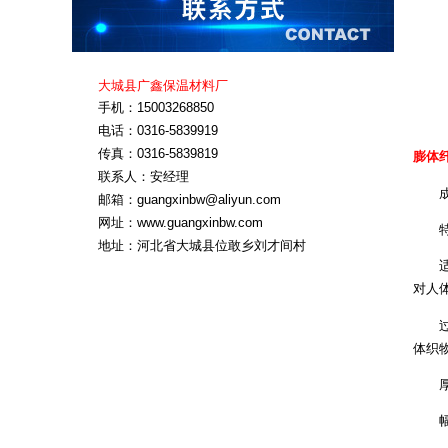
大城县广鑫保温材料厂
手机：15003268850
电话：0316-5839919
传真：0316-5839819
膨体
联系人：安经理
成分
邮箱：guangxinbw@aliyun.com
网址：www.guangxinbw.com
特点
地址：河北省大城县位敢乡刘才间村
适用
对人
过滤
体织
厚度: 
幅宽：